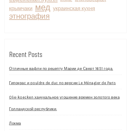
ипокрас
мед
крымчаки
украинская кухня
этнография
Recent Posts
Отличные вафли по рецепту Марии де Сверт 1651 года.
Гипокрас и pouldre de duc по версии Le Ménagier de Paris
Olie-koecken ханукальное угощение времен золотого века
Голландской республики.
Локма