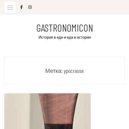
Skip
to
content
GASTRONOMICON
История в еде и еда в истории
Метка:
ypocrasse