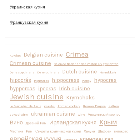
Украинская кухня
Французская кухня
Crimea
Belgian cuisine
Apicius
Crimean cuisine
De oude Nederlandse maten en gewichten
Dutch cuisine
De re coquinaria
De re culinaria
Hanukkah
hipocrás
hippocrass
hypocras
hippocras
honey
hypporcas
ipocras
Irish cuisine
Jewish cuisine
Krymchaks
Le Ménagier de Paris
mastic
Roman cookery
Roman Empire
saffron
ukrainian cuisine
spiced wine
wine
Апициевский корпус
Крым
Вино
Ирландская кухня
Древний Рим
Мастика
Рим
Секреты крымчакской кухни
Ханука
Шафран
гипокрас
еврейская кухня
клиновецкая