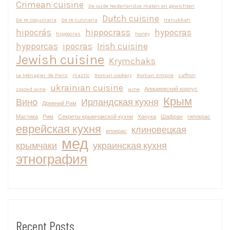
Crimean cuisine
De oude Nederlandse maten en gewichten
Dutch cuisine
De re coquinaria
De re culinaria
Hanukkah
hipocrás
hippocrass
hypocras
hippocras
honey
hypporcas
ipocras
Irish cuisine
Jewish cuisine
Krymchaks
Le Ménagier de Paris
mastic
Roman cookery
Roman Empire
saffron
ukrainian cuisine
spiced wine
wine
Апициевский корпус
Крым
Вино
Ирландская кухня
Древний Рим
Мастика
Рим
Секреты крымчакской кухни
Ханука
Шафран
гипокрас
еврейская кухня
клиновецкая
ипокрас
мед
крымчаки
украинская кухня
этнография
Recent Posts