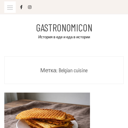
Skip
to
content
GASTRONOMICON
История в еде и еда в истории
Метка:
Belgian cuisine