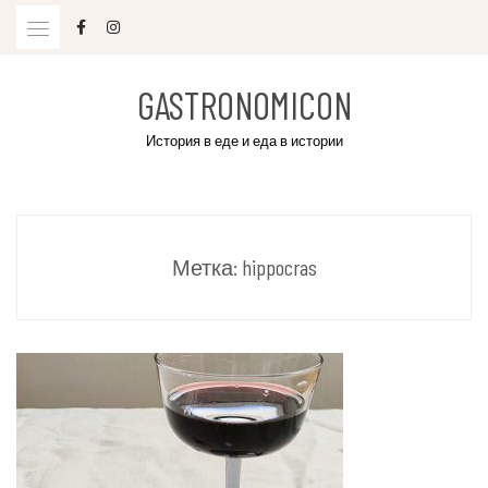
Skip
to
content
GASTRONOMICON
История в еде и еда в истории
Метка:
hippocras