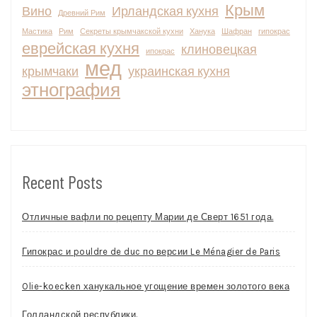
Крым
Вино
Ирландская кухня
Древний Рим
Мастика
Рим
Секреты крымчакской кухни
Ханука
Шафран
гипокрас
еврейская кухня
клиновецкая
ипокрас
мед
крымчаки
украинская кухня
этнография
Recent Posts
Отличные вафли по рецепту Марии де Сверт 1651 года.
Гипокрас и pouldre de duc по версии Le Ménagier de Paris
Olie-koecken ханукальное угощение времен золотого века
Голландской республики.