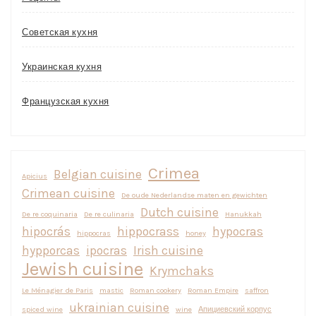
Советская кухня
Украинская кухня
Французская кухня
Crimea
Belgian cuisine
Apicius
Crimean cuisine
De oude Nederlandse maten en gewichten
Dutch cuisine
De re coquinaria
De re culinaria
Hanukkah
hipocrás
hippocrass
hypocras
hippocras
honey
hypporcas
ipocras
Irish cuisine
Jewish cuisine
Krymchaks
Le Ménagier de Paris
mastic
Roman cookery
Roman Empire
saffron
ukrainian cuisine
spiced wine
wine
Апициевский корпус