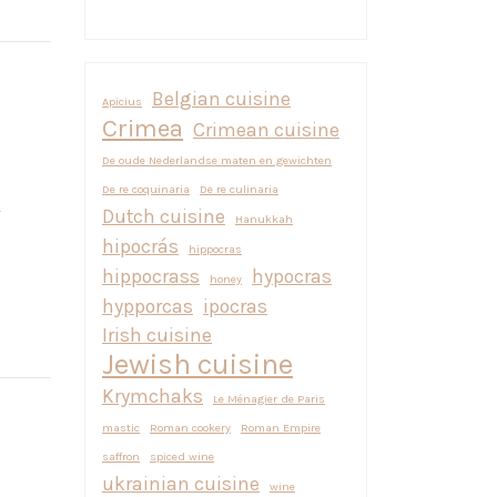
Belgian cuisine
Apicius
Crimea
Crimean cuisine
De oude Nederlandse maten en gewichten
De re coquinaria
De re culinaria
Dutch cuisine
Hanukkah
hipocrás
hippocras
hippocrass
hypocras
honey
hypporcas
ipocras
Irish cuisine
Jewish cuisine
Krymchaks
Le Ménagier de Paris
mastic
Roman cookery
Roman Empire
saffron
spiced wine
ukrainian cuisine
wine