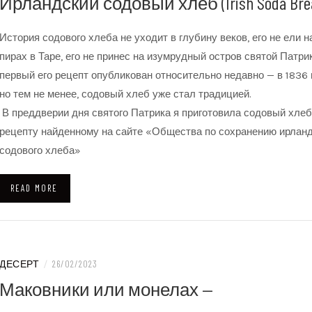
Ирландский содовый хлеб (Irish Soda Bre
История содового хлеба не уходит в глубину веков, его не ели н
пирах в Таре, его не принес на изумрудный остров святой Патрик
первый его рецепт опубликован относительно недавно — в 1836 
но тем не менее, содовый хлеб уже стал традицией.
В преддверии дня святого Патрика я приготовила содовый хлеб
рецепту найденному на сайте «Общества по сохранению ирланд
содового хлеба»
READ MORE
ДЕСЕРТ
/
26/02/2023
Маковники или монелах —