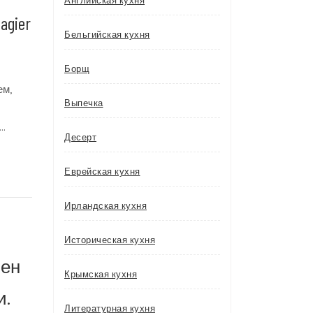
Английская кухня
agier
Бельгийская кухня
Борщ
ем,
Выпечка
м…
Десерт
Еврейская кухня
Ирландская кухня
Историческая кухня
мен
Крымская кухня
и.
Литературная кухня