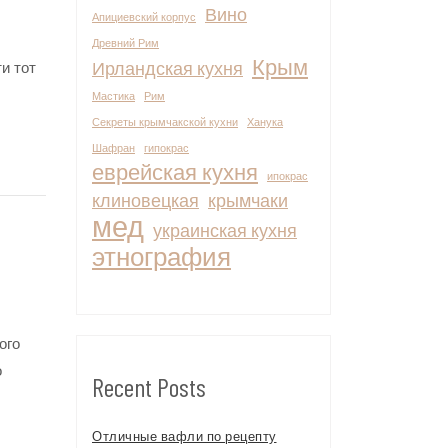
Вино
Апициевский корпус
Древний Рим
Крым
и тот
Ирландская кухня
Мастика
Рим
Секреты крымчакской кухни
Ханука
Шафран
гипокрас
еврейская кухня
ипокрас
клиновецкая
крымчаки
мед
украинская кухня
этнография
ого
о
Recent Posts
Отличные вафли по рецепту