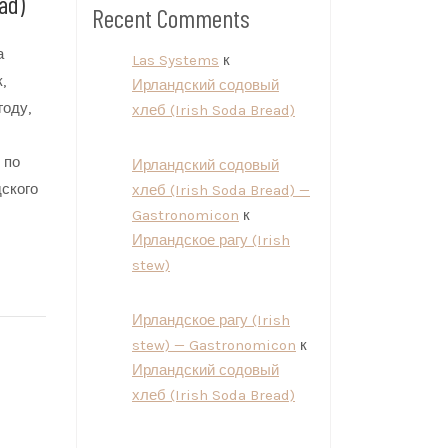
ad)
Recent Comments
а
Las Systems
к
,
Ирландский содовый
году,
хлеб (Irish Soda Bread)
 по
Ирландский содовый
ского
хлеб (Irish Soda Bread) —
Gastronomicon
к
Ирландское рагу (Irish
stew)
Ирландское рагу (Irish
stew) — Gastronomicon
к
Ирландский содовый
хлеб (Irish Soda Bread)