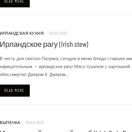
READ MORE
ИРЛАНДСКАЯ КУХНЯ
/
15/03/2023
Ирландское рагу (Irish stew)
В честь дня святого Патрика, сегодня в меню блюдо ставшее и
нарицательным — ирландское рагу! Мясо тушеное с картошкой
обессмертил Джером К. Джером,…
READ MORE
ВЫПЕЧКА
/
15/03/2023