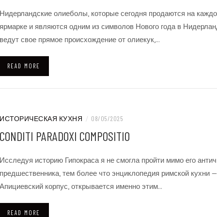
Нидерландские олиеболы, которые сегодня продаются на кажд
ярмарке и являются одним из символов Нового года в Нидерла
ведут свое прямое происхождение от олиекук,…
READ MORE
ИСТОРИЧЕСКАЯ КУХНЯ
/
08/05/2025
CONDITI PARADOXI COMPOSITIO
Исследуя историю Гипокраса я не смогла пройти мимо его антич
предшественника, тем более что энциклопедия римской кухни —
Апициевский корпус, открывается именно этим…
READ MORE