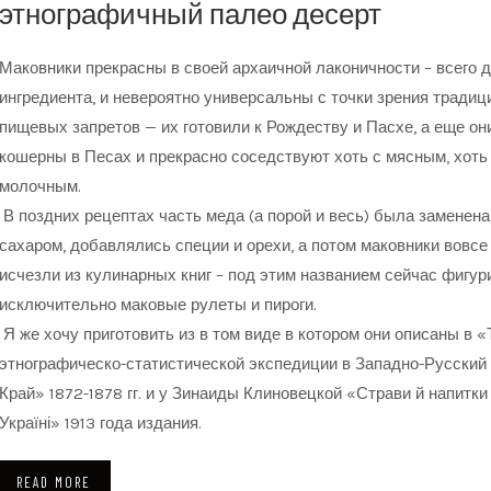
этнографичный палео десерт
Маковники прекрасны в своей архаичной лаконичности – всего 
ингредиента, и невероятно универсальны с точки зрения традиц
пищевых запретов — их готовили к Рождеству и Пасхе, а еще он
кошерны в Песах и прекрасно соседствуют хоть с мясным, хоть
молочным.
В поздних рецептах часть меда (а порой и весь) была заменена
сахаром, добавлялись специи и орехи, а потом маковники вовсе
исчезли из кулинарных книг – под этим названием сейчас фигу
исключительно маковые рулеты и пироги.
Я же хочу приготовить из в том виде в котором они описаны в 
этнографическо-статистической экспедиции в Западно-Русский
Край» 1872-1878 гг. и у Зинаиды Клиновецкой «Страви й напитки
Україні» 1913 года издания.
READ MORE