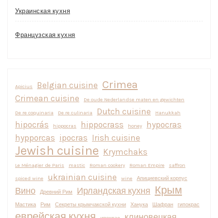
Украинская кухня
Французская кухня
Crimea
Belgian cuisine
Apicius
Crimean cuisine
De oude Nederlandse maten en gewichten
Dutch cuisine
De re coquinaria
De re culinaria
Hanukkah
hipocrás
hippocrass
hypocras
hippocras
honey
hypporcas
ipocras
Irish cuisine
Jewish cuisine
Krymchaks
Le Ménagier de Paris
mastic
Roman cookery
Roman Empire
saffron
ukrainian cuisine
spiced wine
wine
Апициевский корпус
Крым
Вино
Ирландская кухня
Древний Рим
Мастика
Рим
Секреты крымчакской кухни
Ханука
Шафран
гипокрас
еврейская кухня
клиновецкая