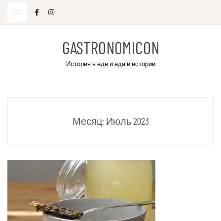
Skip
to
content
GASTRONOMICON
История в еде и еда в истории
Месяц:
Июль 2023