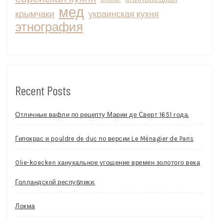
ипокрас
мед
крымчаки
украинская кухня
этнография
Recent Posts
Отличные вафли по рецепту Марии де Сверт 1651 года.
Гипокрас и pouldre de duc по версии Le Ménagier de Paris
Olie-koecken ханукальное угощение времен золотого века
Голландской республики.
Локма