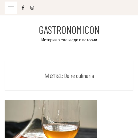
Skip
to
content
GASTRONOMICON
История в еде и еда в истории
Метка:
De re culinaria