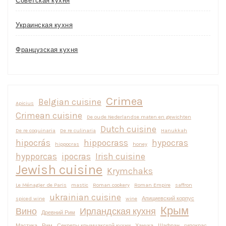
Советская кухня
Украинская кухня
Французская кухня
Crimea
Belgian cuisine
Apicius
Crimean cuisine
De oude Nederlandse maten en gewichten
Dutch cuisine
De re coquinaria
De re culinaria
Hanukkah
hipocrás
hippocrass
hypocras
hippocras
honey
hypporcas
ipocras
Irish cuisine
Jewish cuisine
Krymchaks
Le Ménagier de Paris
mastic
Roman cookery
Roman Empire
saffron
ukrainian cuisine
spiced wine
wine
Апициевский корпус
Крым
Вино
Ирландская кухня
Древний Рим
Мастика
Рим
Секреты крымчакской кухни
Ханука
Шафран
гипокрас