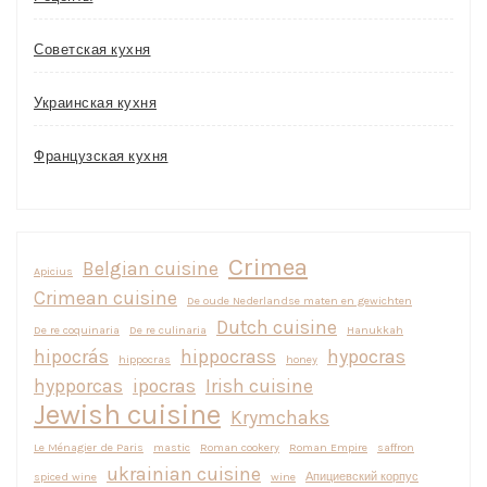
Советская кухня
Украинская кухня
Французская кухня
Crimea
Belgian cuisine
Apicius
Crimean cuisine
De oude Nederlandse maten en gewichten
Dutch cuisine
De re coquinaria
De re culinaria
Hanukkah
hipocrás
hippocrass
hypocras
hippocras
honey
hypporcas
ipocras
Irish cuisine
Jewish cuisine
Krymchaks
Le Ménagier de Paris
mastic
Roman cookery
Roman Empire
saffron
ukrainian cuisine
spiced wine
wine
Апициевский корпус