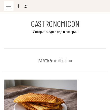
Skip
to
content
GASTRONOMICON
История в еде и еда в истории
Метка:
waffle iron