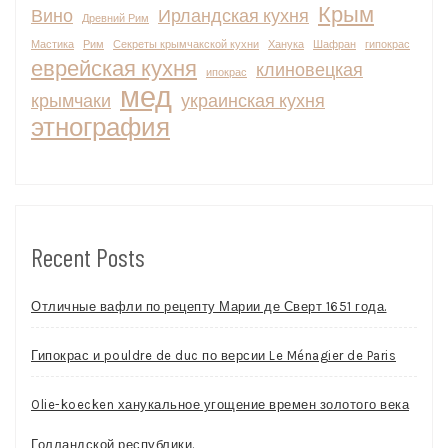
Крым
Вино
Ирландская кухня
Древний Рим
Мастика
Рим
Секреты крымчакской кухни
Ханука
Шафран
гипокрас
еврейская кухня
клиновецкая
ипокрас
мед
крымчаки
украинская кухня
этнография
Recent Posts
Отличные вафли по рецепту Марии де Сверт 1651 года.
Гипокрас и pouldre de duc по версии Le Ménagier de Paris
Olie-koecken ханукальное угощение времен золотого века
Голландской республики.