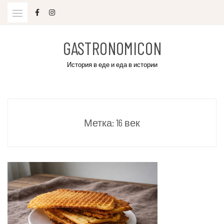
Skip
to
content
GASTRONOMICON
История в еде и еда в истории
Метка:
16 век