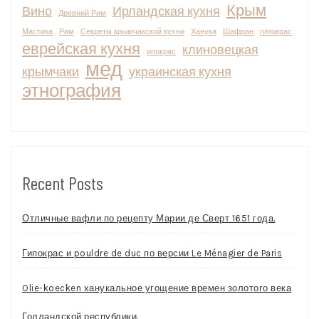
Крым
Вино
Ирландская кухня
Древний Рим
Мастика
Рим
Секреты крымчакской кухни
Ханука
Шафран
гипокрас
еврейская кухня
клиновецкая
ипокрас
мед
крымчаки
украинская кухня
этнография
Recent Posts
Отличные вафли по рецепту Марии де Сверт 1651 года.
Гипокрас и pouldre de duc по версии Le Ménagier de Paris
Olie-koecken ханукальное угощение времен золотого века
Голландской республики.