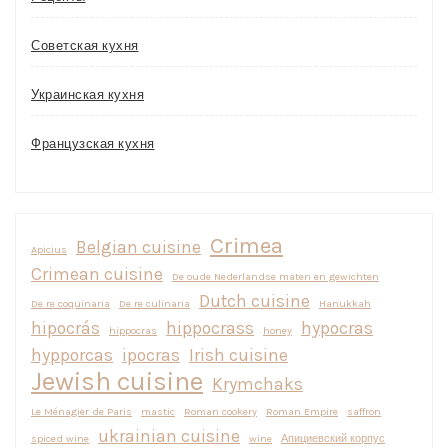
Советская кухня
Украинская кухня
Французская кухня
Crimea
Belgian cuisine
Apicius
Crimean cuisine
De oude Nederlandse maten en gewichten
Dutch cuisine
De re coquinaria
De re culinaria
Hanukkah
hipocrás
hippocrass
hypocras
hippocras
honey
hypporcas
ipocras
Irish cuisine
Jewish cuisine
Krymchaks
Le Ménagier de Paris
mastic
Roman cookery
Roman Empire
saffron
ukrainian cuisine
spiced wine
wine
Апициевский корпус