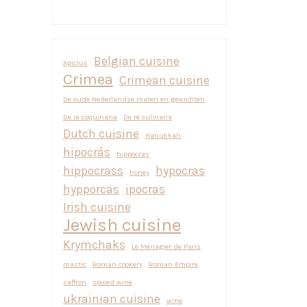
Belgian cuisine
Apicius
Crimea
Crimean cuisine
De oude Nederlandse maten en gewichten
De re coquinaria
De re culinaria
Dutch cuisine
Hanukkah
hipocrás
hippocras
hippocrass
hypocras
honey
hypporcas
ipocras
Irish cuisine
Jewish cuisine
Krymchaks
Le Ménagier de Paris
mastic
Roman cookery
Roman Empire
saffron
spiced wine
ukrainian cuisine
wine