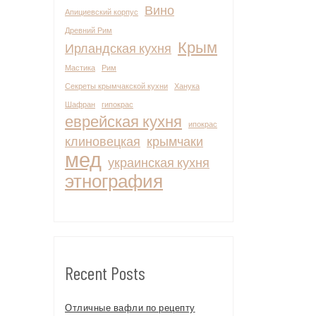
Вино
Апициевский корпус
Древний Рим
Крым
Ирландская кухня
Мастика
Рим
Секреты крымчакской кухни
Ханука
Шафран
гипокрас
еврейская кухня
ипокрас
клиновецкая
крымчаки
мед
украинская кухня
этнография
Recent Posts
Отличные вафли по рецепту