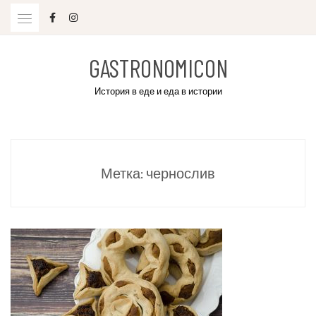
Skip
to
content
GASTRONOMICON
История в еде и еда в истории
Метка:
чернослив