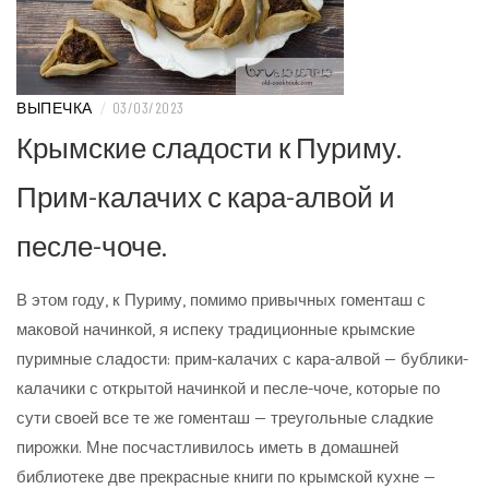
ВЫПЕЧКА
/
03/03/2023
Крымские сладости к Пуриму.
Прим-калачих с кара-алвой и
песле-чоче.
В этом году, к Пуриму, помимо привычных гоменташ с
маковой начинкой, я испеку традиционные крымские
пуримные сладости: прим-калачих с кара-алвой — бублики-
калачики с открытой начинкой и песле-чоче, которые по
сути своей все те же гоменташ — треугольные сладкие
пирожки. Мне посчастливилось иметь в домашней
библиотеке две прекрасные книги по крымской кухне —