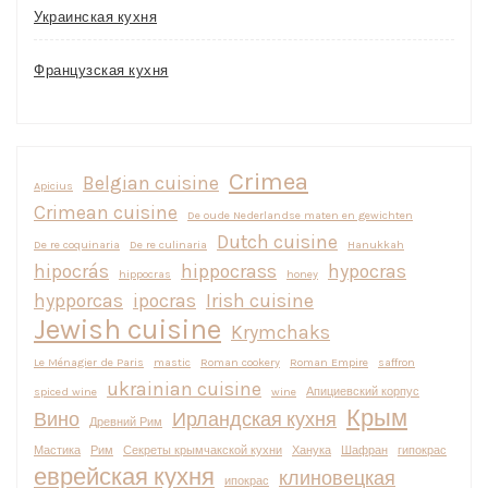
Украинская кухня
Французская кухня
Crimea
Belgian cuisine
Apicius
Crimean cuisine
De oude Nederlandse maten en gewichten
Dutch cuisine
De re coquinaria
De re culinaria
Hanukkah
hipocrás
hippocrass
hypocras
hippocras
honey
hypporcas
ipocras
Irish cuisine
Jewish cuisine
Krymchaks
Le Ménagier de Paris
mastic
Roman cookery
Roman Empire
saffron
ukrainian cuisine
spiced wine
wine
Апициевский корпус
Крым
Вино
Ирландская кухня
Древний Рим
Мастика
Рим
Секреты крымчакской кухни
Ханука
Шафран
гипокрас
еврейская кухня
клиновецкая
ипокрас