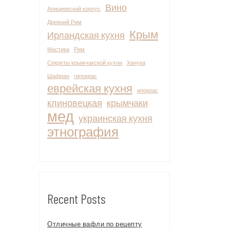
Вино
Апициевский корпус
Древний Рим
Крым
Ирландская кухня
Мастика
Рим
Секреты крымчакской кухни
Ханука
Шафран
гипокрас
еврейская кухня
ипокрас
клиновецкая
крымчаки
мед
украинская кухня
этнография
Recent Posts
Отличные вафли по рецепту