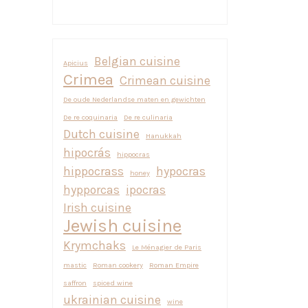
Belgian cuisine
Apicius
Crimea
Crimean cuisine
De oude Nederlandse maten en gewichten
De re coquinaria
De re culinaria
Dutch cuisine
Hanukkah
hipocrás
hippocras
hippocrass
hypocras
honey
hypporcas
ipocras
Irish cuisine
Jewish cuisine
Krymchaks
Le Ménagier de Paris
mastic
Roman cookery
Roman Empire
saffron
spiced wine
ukrainian cuisine
wine