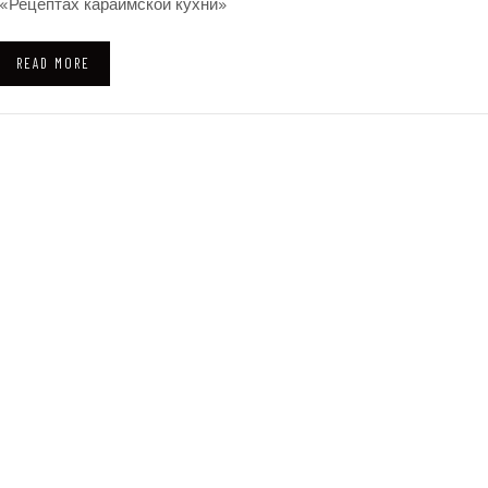
«Рецептах караимской кухни»
READ MORE