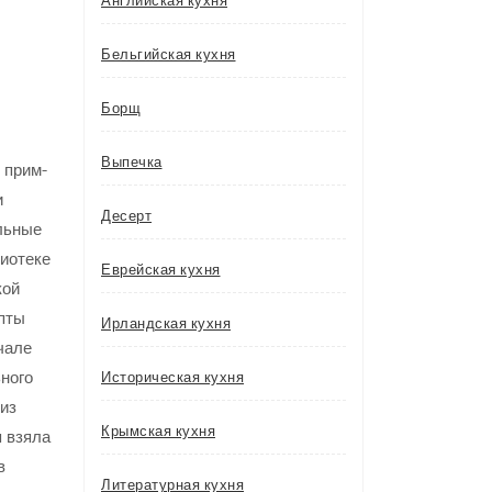
Английская кухня
Бельгийская кухня
Борщ
Выпечка
 прим-
и
Десерт
ольные
иотеке
Еврейская кухня
кой
епты
Ирландская кухня
чале
ного
Историческая кухня
 из
Крымская кухня
я взяла
в
Литературная кухня