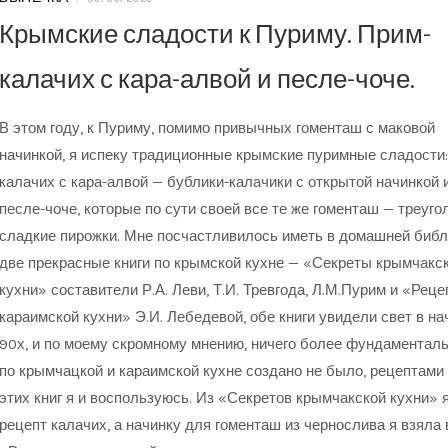
Крымские сладости к Пуриму. Прим-
калачих с кара-алвой и песле-чоче.
В этом году, к Пуриму, помимо привычных гоменташ с маковой
начинкой, я испеку традиционные крымские пуримные сладости:
калачих с кара-алвой — бублики-калачики с открытой начинкой 
песле-чоче, которые по сути своей все те же гоменташ — треуг
сладкие пирожки. Мне посчастливилось иметь в домашней библ
две прекрасные книги по крымской кухне — «Секреты крымчакс
кухни» составители Р.А. Леви, Т.И. Тревгода, Л.М.Пурим и «Рец
караимской кухни» Э.И. Лебедевой, обе книги увидели свет в на
90х, и по моему скромному мнению, ничего более фундаменталь
по крымчацкой и караимской кухне создано не было, рецептами
этих книг я и воспользуюсь. Из «Секретов крымчакской кухни» 
рецепт калачих, а начинку для гоменташ из чернослива я взяла 