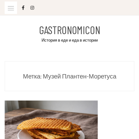
Skip
to
content
GASTRONOMICON
История в еде и еда в истории
Метка:
Музей Плантен-Моретуса