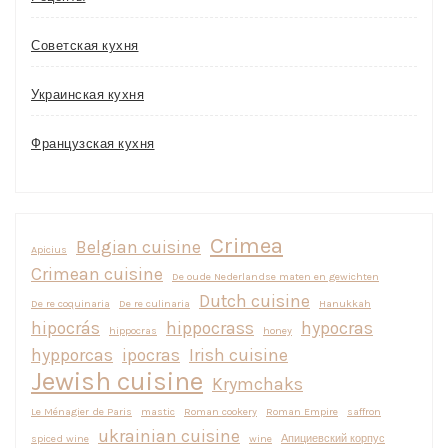
Советская кухня
Украинская кухня
Французская кухня
Crimea
Belgian cuisine
Apicius
Crimean cuisine
De oude Nederlandse maten en gewichten
Dutch cuisine
De re coquinaria
De re culinaria
Hanukkah
hipocrás
hippocrass
hypocras
hippocras
honey
hypporcas
ipocras
Irish cuisine
Jewish cuisine
Krymchaks
Le Ménagier de Paris
mastic
Roman cookery
Roman Empire
saffron
ukrainian cuisine
spiced wine
wine
Апициевский корпус