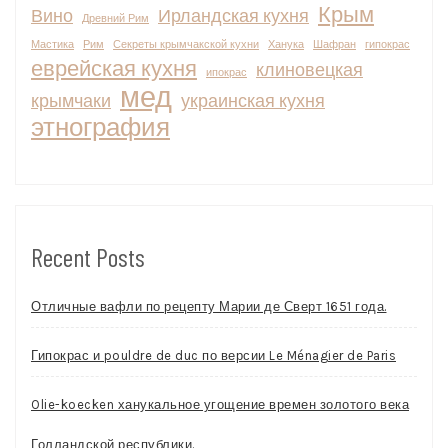
Крым
Вино
Ирландская кухня
Древний Рим
Мастика
Рим
Секреты крымчакской кухни
Ханука
Шафран
гипокрас
еврейская кухня
клиновецкая
ипокрас
мед
крымчаки
украинская кухня
этнография
Recent Posts
Отличные вафли по рецепту Марии де Сверт 1651 года.
Гипокрас и pouldre de duc по версии Le Ménagier de Paris
Olie-koecken ханукальное угощение времен золотого века
Голландской республики.