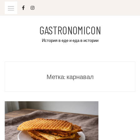
Skip
to
content
GASTRONOMICON
История в еде и еда в истории
Метка:
карнавал