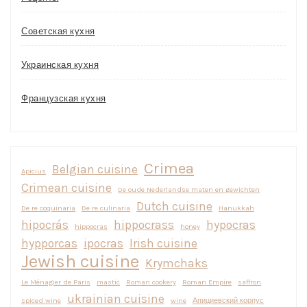
Советская кухня
Украинская кухня
Французская кухня
Crimea
Belgian cuisine
Apicius
Crimean cuisine
De oude Nederlandse maten en gewichten
Dutch cuisine
De re coquinaria
De re culinaria
Hanukkah
hipocrás
hippocrass
hypocras
hippocras
honey
hypporcas
ipocras
Irish cuisine
Jewish cuisine
Krymchaks
Le Ménagier de Paris
mastic
Roman cookery
Roman Empire
saffron
ukrainian cuisine
spiced wine
wine
Апициевский корпус