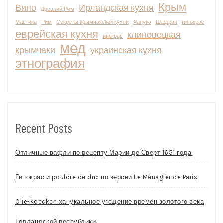
Крым
Вино
Ирландская кухня
Древний Рим
Мастика
Рим
Секреты крымчакской кухни
Ханука
Шафран
гипокрас
еврейская кухня
клиновецкая
ипокрас
мед
крымчаки
украинская кухня
этнография
Recent Posts
Отличные вафли по рецепту Марии де Сверт 1651 года.
Гипокрас и pouldre de duc по версии Le Ménagier de Paris
Olie-koecken ханукальное угощение времен золотого века
Голландской республики.