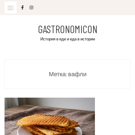
Skip
to
content
GASTRONOMICON
История в еде и еда в истории
Метка:
вафли