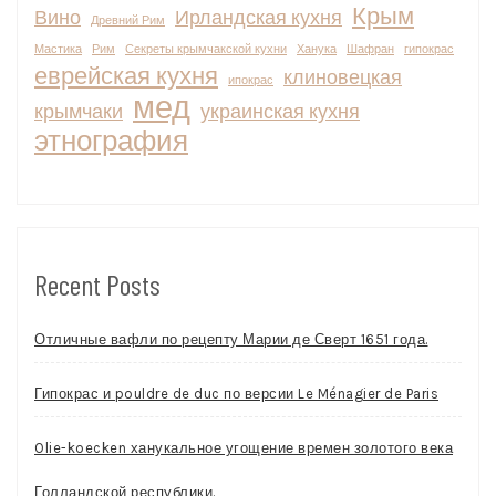
Крым
Вино
Ирландская кухня
Древний Рим
Мастика
Рим
Секреты крымчакской кухни
Ханука
Шафран
гипокрас
еврейская кухня
клиновецкая
ипокрас
мед
крымчаки
украинская кухня
этнография
Recent Posts
Отличные вафли по рецепту Марии де Сверт 1651 года.
Гипокрас и pouldre de duc по версии Le Ménagier de Paris
Olie-koecken ханукальное угощение времен золотого века
Голландской республики.