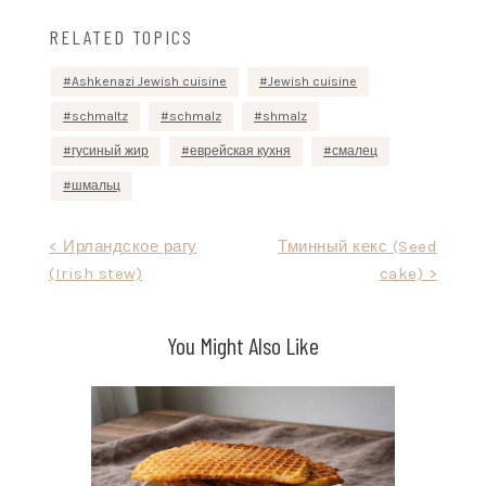
RELATED TOPICS
Ashkenazi Jewish cuisine
Jewish cuisine
schmaltz
schmalz
shmalz
гусиный жир
еврейская кухня
смалец
шмальц
Навигация
< Ирландское рагу
Тминный кекс (Seed
(Irish stew)
cake) >
по
записям
You Might Also Like