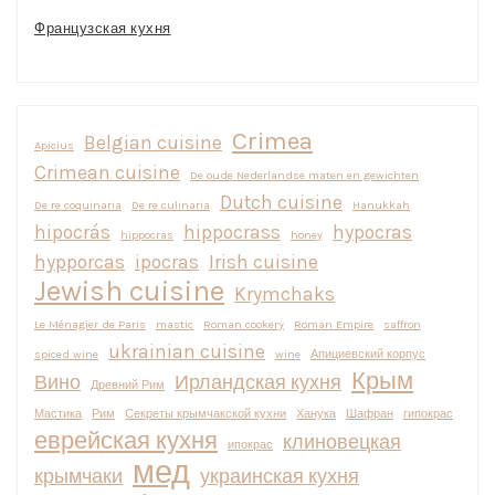
Французская кухня
Crimea
Belgian cuisine
Apicius
Crimean cuisine
De oude Nederlandse maten en gewichten
Dutch cuisine
De re coquinaria
De re culinaria
Hanukkah
hipocrás
hippocrass
hypocras
hippocras
honey
hypporcas
ipocras
Irish cuisine
Jewish cuisine
Krymchaks
Le Ménagier de Paris
mastic
Roman cookery
Roman Empire
saffron
ukrainian cuisine
spiced wine
wine
Апициевский корпус
Крым
Вино
Ирландская кухня
Древний Рим
Мастика
Рим
Секреты крымчакской кухни
Ханука
Шафран
гипокрас
еврейская кухня
клиновецкая
ипокрас
мед
крымчаки
украинская кухня