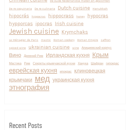
Crimean cuisine
De oude Nederlandse maten en gewichten
Dutch cuisine
De re coquinaria
De re culinaria
Hanukkah
hipocrás
hippocrass
hypocras
hippocras
honey
hypporcas
ipocras
Irish cuisine
Jewish cuisine
Krymchaks
Le Ménagier de Paris
mastic
Roman cookery
Roman Empire
saffron
ukrainian cuisine
spiced wine
wine
Апициевский корпус
Крым
Вино
Ирландская кухня
Древний Рим
Мастика
Рим
Секреты крымчакской кухни
Ханука
Шафран
гипокрас
еврейская кухня
клиновецкая
ипокрас
мед
крымчаки
украинская кухня
этнография
Recent Posts