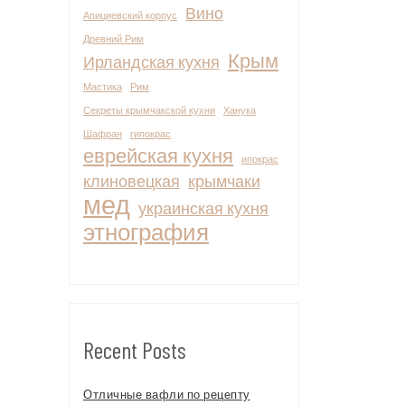
Вино
Апициевский корпус
Древний Рим
Крым
Ирландская кухня
Мастика
Рим
Секреты крымчакской кухни
Ханука
Шафран
гипокрас
еврейская кухня
ипокрас
клиновецкая
крымчаки
мед
украинская кухня
этнография
Recent Posts
Отличные вафли по рецепту