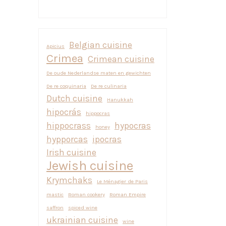
Belgian cuisine
Apicius
Crimea
Crimean cuisine
De oude Nederlandse maten en gewichten
De re coquinaria
De re culinaria
Dutch cuisine
Hanukkah
hipocrás
hippocras
hippocrass
hypocras
honey
hypporcas
ipocras
Irish cuisine
Jewish cuisine
Krymchaks
Le Ménagier de Paris
mastic
Roman cookery
Roman Empire
saffron
spiced wine
ukrainian cuisine
wine