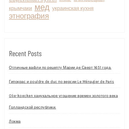
ипокрас
мед
крымчаки
украинская кухня
этнография
Recent Posts
Отличные вафли по рецепту Марии де Сверт 1651 года.
Гипокрас и pouldre de duc по версии Le Ménagier de Paris
Olie-koecken ханукальное угощение времен золотого века
Голландской республики.
Локма