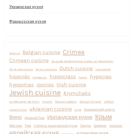
Украинская кухня
Французская кухня
Crimea
Belgian cuisine
Apicius
Crimean cuisine
De oude Nederlandse maten en gewichten
Dutch cuisine
De re coquinaria
De re culinaria
Hanukkah
hipocrás
hippocrass
hypocras
hippocras
honey
hypporcas
ipocras
Irish cuisine
Jewish cuisine
Krymchaks
Le Ménagier de Paris
mastic
Roman cookery
Roman Empire
saffron
ukrainian cuisine
spiced wine
wine
Апициевский корпус
Крым
Вино
Ирландская кухня
Древний Рим
Мастика
Рим
Секреты крымчакской кухни
Ханука
Шафран
гипокрас
еврейская кухня
клиновецкая