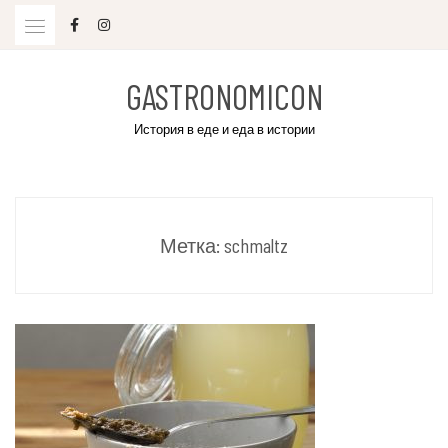
Skip
to
content
GASTRONOMICON
История в еде и еда в истории
Метка:
schmaltz