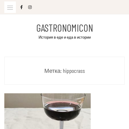
Skip
to
content
GASTRONOMICON
История в еде и еда в истории
Метка:
hippocrass