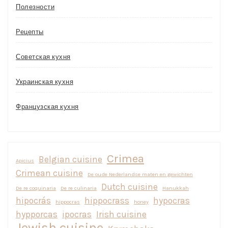
Полезности
Рецепты
Советская кухня
Украинская кухня
Французская кухня
Crimea
Belgian cuisine
Apicius
Crimean cuisine
De oude Nederlandse maten en gewichten
Dutch cuisine
De re coquinaria
De re culinaria
Hanukkah
hipocrás
hippocrass
hypocras
hippocras
honey
hypporcas
ipocras
Irish cuisine
Jewish cuisine