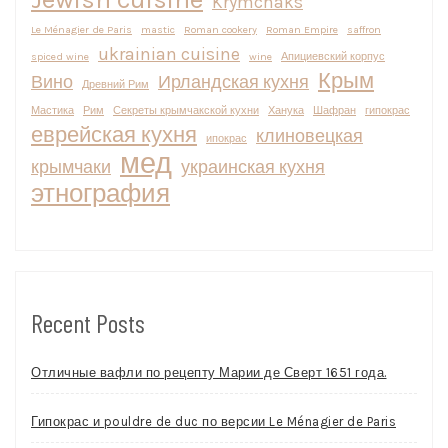
Krymchaks
Le Ménagier de Paris
mastic
Roman cookery
Roman Empire
saffron
ukrainian cuisine
spiced wine
wine
Апициевский корпус
Крым
Вино
Ирландская кухня
Древний Рим
Мастика
Рим
Секреты крымчакской кухни
Ханука
Шафран
гипокрас
еврейская кухня
клиновецкая
ипокрас
мед
крымчаки
украинская кухня
этнография
Recent Posts
Отличные вафли по рецепту Марии де Сверт 1651 года.
Гипокрас и pouldre de duc по версии Le Ménagier de Paris