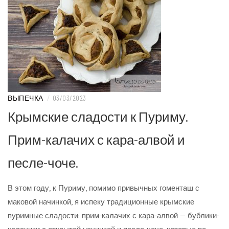
ВЫПЕЧКА
/
03/03/2023
Крымские сладости к Пуриму.
Прим-калачих с кара-алвой и
песле-чоче.
В этом году, к Пуриму, помимо привычных гоменташ с
маковой начинкой, я испеку традиционные крымские
пуримные сладости: прим-калачих с кара-алвой — бублики-