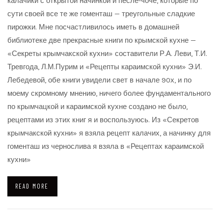
калачики с открытой начинкой и песле-чоче, которые по
сути своей все те же гоменташ — треугольные сладкие
пирожки. Мне посчастливилось иметь в домашней
библиотеке две прекрасные книги по крымской кухне —
«Секреты крымчакской кухни» составители Р.А. Леви, Т.И.
Тревгода, Л.М.Пурим и «Рецепты караимской кухни» Э.И.
Лебедевой, обе книги увидели свет в начале 90х, и по
моему скромному мнению, ничего более фундаментального
по крымчацкой и караимской кухне создано не было,
рецептами из этих книг я и воспользуюсь. Из «Секретов
крымчакской кухни» я взяла рецепт калачих, а начинку для
гоменташ из чернослива я взяла в «Рецептах караимской
кухни»
READ MORE