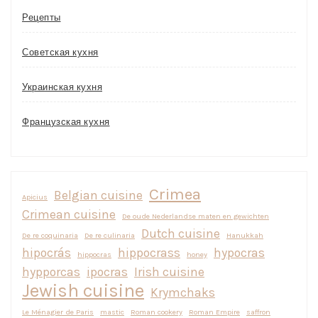
Рецепты
Советская кухня
Украинская кухня
Французская кухня
Crimea
Belgian cuisine
Apicius
Crimean cuisine
De oude Nederlandse maten en gewichten
Dutch cuisine
De re coquinaria
De re culinaria
Hanukkah
hipocrás
hippocrass
hypocras
hippocras
honey
hypporcas
ipocras
Irish cuisine
Jewish cuisine
Krymchaks
Le Ménagier de Paris
mastic
Roman cookery
Roman Empire
saffron