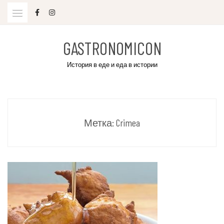
Skip
to
content
GASTRONOMICON
История в еде и еда в истории
Метка:
Crimea