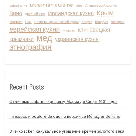
ukrainian cuisine
spiced wine
wine
Апициевский корпус
Крым
Вино
Ирландская кухня
Древний Рим
Мастика
Рим
Секреты крымчакской кухни
Ханука
Шафран
гипокрас
еврейская кухня
клиновецкая
ипокрас
мед
крымчаки
украинская кухня
этнография
Recent Posts
Отличные вафли по рецепту Марии де Сверт 1651 года.
Гипокрас и pouldre de duc по версии Le Ménagier de Paris
Olie-koecken ханукальное угощение времен золотого века