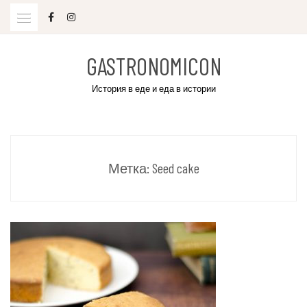
Skip
to
content
GASTRONOMICON
История в еде и еда в истории
Метка:
Seed cake