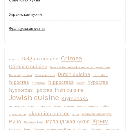
Советская кухня
Украинская кухня
Французская кухня
Crimea
Belgian cuisine
Apicius
Crimean cuisine
De oude Nederlandse maten en gewichten
Dutch cuisine
De re coquinaria
De re culinaria
Hanukkah
hipocrás
hippocrass
hypocras
hippocras
honey
hypporcas
ipocras
Irish cuisine
Jewish cuisine
Krymchaks
Le Ménagier de Paris
mastic
Roman cookery
Roman Empire
saffron
ukrainian cuisine
spiced wine
wine
Апициевский корпус
Крым
Вино
Ирландская кухня
Древний Рим
Мастика
Рим
Секреты крымчакской кухни
Ханука
Шафран
гипокрас