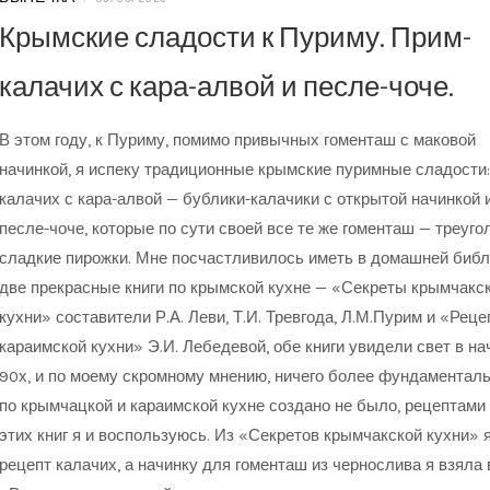
Крымские сладости к Пуриму. Прим-
калачих с кара-алвой и песле-чоче.
В этом году, к Пуриму, помимо привычных гоменташ с маковой
начинкой, я испеку традиционные крымские пуримные сладости:
калачих с кара-алвой — бублики-калачики с открытой начинкой 
песле-чоче, которые по сути своей все те же гоменташ — треуг
сладкие пирожки. Мне посчастливилось иметь в домашней библ
две прекрасные книги по крымской кухне — «Секреты крымчакс
кухни» составители Р.А. Леви, Т.И. Тревгода, Л.М.Пурим и «Рец
караимской кухни» Э.И. Лебедевой, обе книги увидели свет в на
90х, и по моему скромному мнению, ничего более фундаменталь
по крымчацкой и караимской кухне создано не было, рецептами
этих книг я и воспользуюсь. Из «Секретов крымчакской кухни» 
рецепт калачих, а начинку для гоменташ из чернослива я взяла 