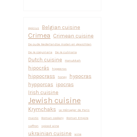
Belgian cuisine
Apicius
Crimea
Crimean cuisine
De oude Nederlandse maten en gewichten
De re coquinaria
De re culinaria
Dutch cuisine
Hanukkah
hipocrás
hippocras
hippocrass
hypocras
honey
hypporcas
ipocras
Irish cuisine
Jewish cuisine
Krymchaks
Le Ménagier de Paris
mastic
Roman cookery
Roman Empire
saffron
spiced wine
ukrainian cuisine
wine