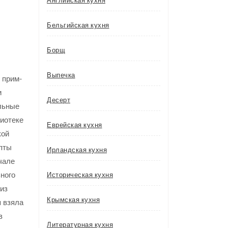
Английская кухня
Бельгийская кухня
Борщ
Выпечка
 прим-
и
Десерт
ольные
иотеке
Еврейская кухня
кой
епты
Ирландская кухня
чале
ного
Историческая кухня
 из
Крымская кухня
я взяла
в
Литературная кухня