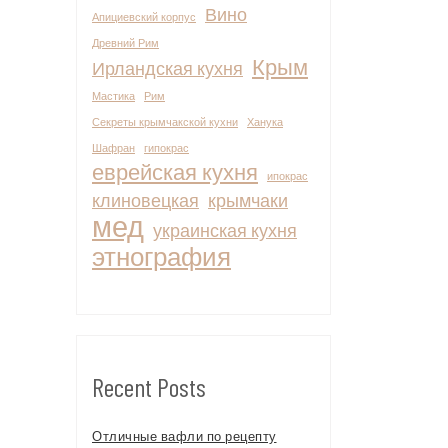
Вино
Апициевский корпус
Древний Рим
Крым
Ирландская кухня
Мастика
Рим
Секреты крымчакской кухни
Ханука
Шафран
гипокрас
еврейская кухня
ипокрас
клиновецкая
крымчаки
мед
украинская кухня
этнография
Recent Posts
Отличные вафли по рецепту