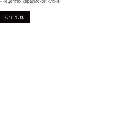
«Рецептах караимской кухни»
READ MORE