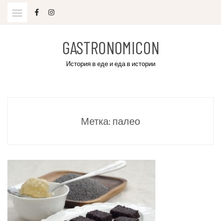
Skip
to
content
GASTRONOMICON
История в еде и еда в истории
Метка:
палео