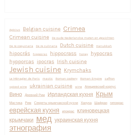
Crimea
Belgian cuisine
Apicius
Crimean cuisine
De oude Nederlandse maten en gewichten
Dutch cuisine
De re coquinaria
De re culinaria
Hanukkah
hipocrás
hippocrass
hypocras
hippocras
honey
hypporcas
ipocras
Irish cuisine
Jewish cuisine
Krymchaks
Le Ménagier de Paris
mastic
Roman cookery
Roman Empire
saffron
ukrainian cuisine
spiced wine
wine
Апициевский корпус
Крым
Вино
Ирландская кухня
Древний Рим
Мастика
Рим
Секреты крымчакской кухни
Ханука
Шафран
гипокрас
еврейская кухня
клиновецкая
ипокрас
мед
крымчаки
украинская кухня
этнография