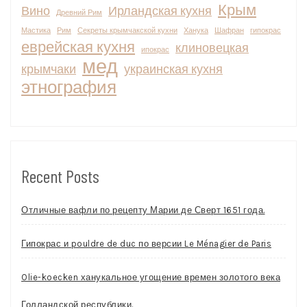
Крым
Вино
Ирландская кухня
Древний Рим
Мастика
Рим
Секреты крымчакской кухни
Ханука
Шафран
гипокрас
еврейская кухня
клиновецкая
ипокрас
мед
крымчаки
украинская кухня
этнография
Recent Posts
Отличные вафли по рецепту Марии де Сверт 1651 года.
Гипокрас и pouldre de duc по версии Le Ménagier de Paris
Olie-koecken ханукальное угощение времен золотого века
Голландской республики.