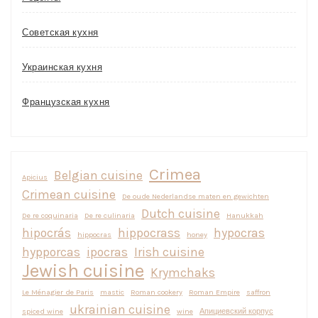
Советская кухня
Украинская кухня
Французская кухня
Crimea
Belgian cuisine
Apicius
Crimean cuisine
De oude Nederlandse maten en gewichten
Dutch cuisine
De re coquinaria
De re culinaria
Hanukkah
hipocrás
hippocrass
hypocras
hippocras
honey
hypporcas
ipocras
Irish cuisine
Jewish cuisine
Krymchaks
Le Ménagier de Paris
mastic
Roman cookery
Roman Empire
saffron
ukrainian cuisine
spiced wine
wine
Апициевский корпус