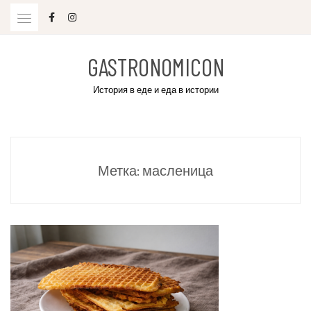
Skip
to
content
GASTRONOMICON
История в еде и еда в истории
Метка:
масленица