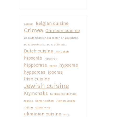
Belgian cuisine
Apicius
Crimea
Crimean cuisine
De oude Nederlandse maten en gewichten
De re coquinaria
De re culinaria
Dutch cuisine
Hanukkah
hipocrás
hippocras
hippocrass
hypocras
honey
hypporcas
ipocras
Irish cuisine
Jewish cuisine
Krymchaks
Le Ménagier de Paris
mastic
Roman cookery
Roman Empire
saffron
spiced wine
ukrainian cuisine
wine