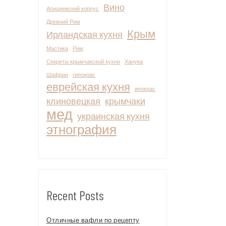
Вино
Апициевский корпус
Древний Рим
Крым
Ирландская кухня
Мастика
Рим
Секреты крымчакской кухни
Ханука
Шафран
гипокрас
еврейская кухня
ипокрас
клиновецкая
крымчаки
мед
украинская кухня
этнография
Recent Posts
Отличные вафли по рецепту