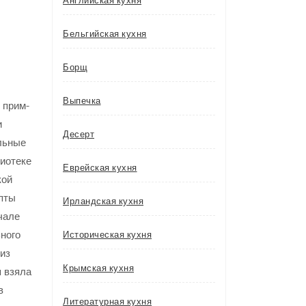
Английская кухня
Бельгийская кухня
Борщ
Выпечка
 прим-
и
Десерт
ольные
иотеке
Еврейская кухня
кой
епты
Ирландская кухня
чале
ного
Историческая кухня
 из
Крымская кухня
я взяла
в
Литературная кухня