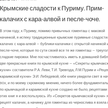
Крымские сладости к Пуриму. Прим-
калачих с кара-алвой и песле-чоче.
В этом году, к Пуриму, помимо привычных гоменташ с маковой
начинкой, я испеку традиционные крымские пуримные сладости:
калачих с кара-алвой — бублики-калачики с открытой начинкой 
песле-чоче, которые по сути своей все те же гоменташ — треуг
сладкие пирожки. Мне посчастливилось иметь в домашней библ
две прекрасные книги по крымской кухне — «Секреты крымчакс
кухни» составители Р.А. Леви, Т.И. Тревгода, Л.М.Пурим и «Рец
караимской кухни» Э.И. Лебедевой, обе книги увидели свет в на
90х, и по моему скромному мнению, ничего более фундаменталь
по крымчацкой и караимской кухне создано не было, рецептами
этих книг я и воспользуюсь. Из «Секретов крымчакской кухни» 
рецепт калачих, а начинку для гоменташ из чернослива я взяла 