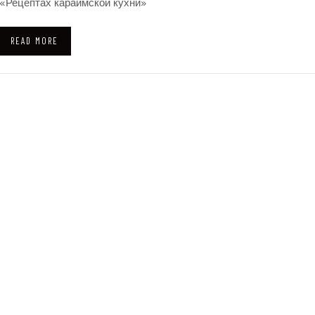
«Рецептах караимской кухни»
READ MORE