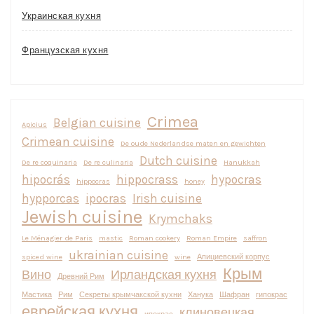
Украинская кухня
Французская кухня
Crimea
Belgian cuisine
Apicius
Crimean cuisine
De oude Nederlandse maten en gewichten
Dutch cuisine
De re coquinaria
De re culinaria
Hanukkah
hipocrás
hippocrass
hypocras
hippocras
honey
hypporcas
ipocras
Irish cuisine
Jewish cuisine
Krymchaks
Le Ménagier de Paris
mastic
Roman cookery
Roman Empire
saffron
ukrainian cuisine
spiced wine
wine
Апициевский корпус
Крым
Вино
Ирландская кухня
Древний Рим
Мастика
Рим
Секреты крымчакской кухни
Ханука
Шафран
гипокрас
еврейская кухня
клиновецкая