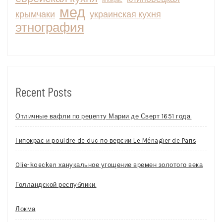
ипокрас
мед
крымчаки
украинская кухня
этнография
Recent Posts
Отличные вафли по рецепту Марии де Сверт 1651 года.
Гипокрас и pouldre de duc по версии Le Ménagier de Paris
Olie-koecken ханукальное угощение времен золотого века
Голландской республики.
Локма