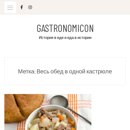
Skip
to
content
GASTRONOMICON
История в еде и еда в истории
Метка:
Весь обед в одной кастрюле