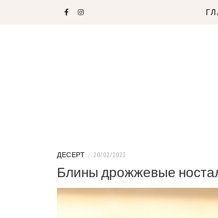
Skip
Г
to
content
ДЕСЕРТ
/
20/02/2023
Блины дрожжевые ностал