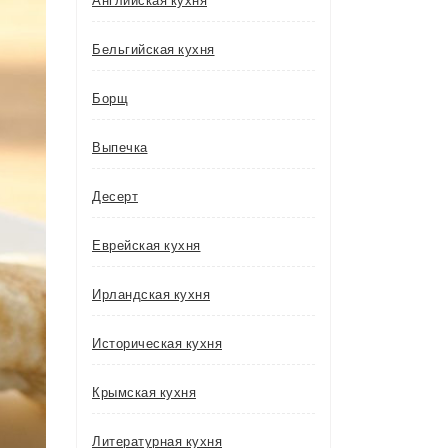
Английская кухня
Бельгийская кухня
Борщ
Выпечка
Десерт
Еврейская кухня
Ирландская кухня
Историческая кухня
Крымская кухня
Литературная кухня