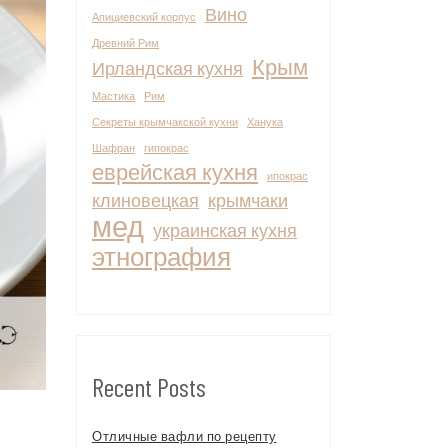
Вино
Апициевский корпус
Древний Рим
Крым
Ирландская кухня
Мастика
Рим
Секреты крымчакской кухни
Ханука
Шафран
гипокрас
еврейская кухня
ипокрас
клиновецкая
крымчаки
мед
украинская кухня
этнография
Recent Posts
Отличные вафли по рецепту