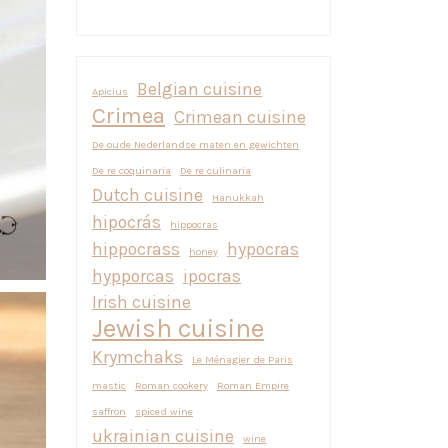
Belgian cuisine
Apicius
Crimea
Crimean cuisine
De oude Nederlandse maten en gewichten
De re coquinaria
De re culinaria
Dutch cuisine
Hanukkah
hipocrás
hippocras
hippocrass
hypocras
honey
hypporcas
ipocras
Irish cuisine
Jewish cuisine
Krymchaks
Le Ménagier de Paris
mastic
Roman cookery
Roman Empire
saffron
spiced wine
ukrainian cuisine
wine