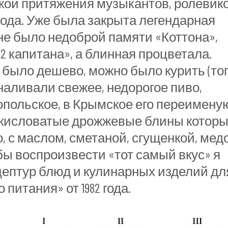
чкой притяжения музыкантов, ролевико
ода. Уже была закрыта легендарная
не было недоброй памяти «Коттона»,
2 капитана», а блинная процветала.
 было дешево, можно было курить (то
 наливали свежее, недорогое пиво,
польское, в Крымское его переимену
, кисловатые дрожжевые блины котор
 с маслом, сметаной, сгущенкой, мед
бы воспроизвести «тот самый вкус» я
цептур блюд и кулинарных изделий дл
итания» от 1982 года.