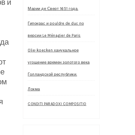
в и
Марии де Сверт 1651 года.
Гипокрас и pouldre de duc по
версии Le Ménagier de Paris
гда
Olie-koecken ханукальное
ют
угощение времен золотого века
ые
Голландской республики.
ом
Локма
я
CONDITI PARADOXI COMPOSITIO