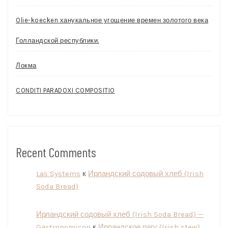
Olie-koecken ханукальное угощение времен золотого века
Голландской республики.
Локма
CONDITI PARADOXI COMPOSITIO
Recent Comments
Las Systems
к
Ирландский содовый хлеб (Irish
Soda Bread)
Ирландский содовый хлеб (Irish Soda Bread) —
Gastronomicon
к
Ирландское рагу (Irish stew)