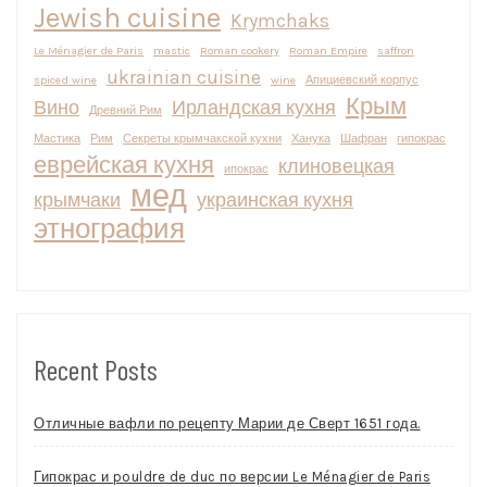
Jewish cuisine
Krymchaks
Le Ménagier de Paris
mastic
Roman cookery
Roman Empire
saffron
ukrainian cuisine
spiced wine
wine
Апициевский корпус
Крым
Вино
Ирландская кухня
Древний Рим
Мастика
Рим
Секреты крымчакской кухни
Ханука
Шафран
гипокрас
еврейская кухня
клиновецкая
ипокрас
мед
крымчаки
украинская кухня
этнография
Recent Posts
Отличные вафли по рецепту Марии де Сверт 1651 года.
Гипокрас и pouldre de duc по версии Le Ménagier de Paris