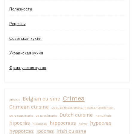
Полезности
Рецепты
Советская кухня
Украинская кухня
Французская кухня
Crimea
Belgian cuisine
Apicius
Crimean cuisine
De oude Nederlandse maten en gewichten
Dutch cuisine
De re coquinaria
De re culinaria
Hanukkah
hipocrás
hippocrass
hypocras
hippocras
honey
hypporcas
ipocras
Irish cuisine