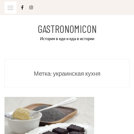
Skip
to
content
GASTRONOMICON
История в еде и еда в истории
Метка:
украинская кухня