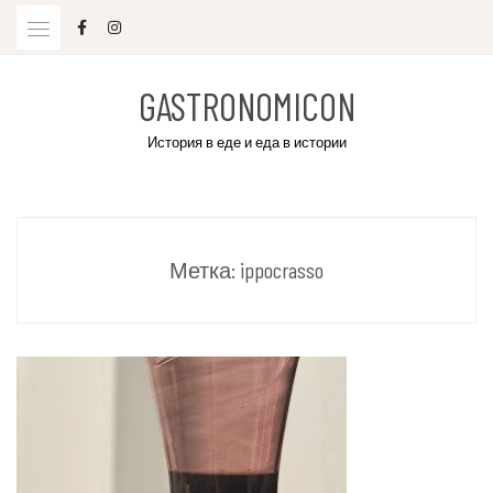
Skip
to
content
GASTRONOMICON
История в еде и еда в истории
Метка:
ippocrasso