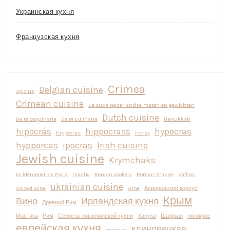
Украинская кухня
Французская кухня
Crimea
Belgian cuisine
Apicius
Crimean cuisine
De oude Nederlandse maten en gewichten
Dutch cuisine
De re coquinaria
De re culinaria
Hanukkah
hipocrás
hippocrass
hypocras
hippocras
honey
hypporcas
ipocras
Irish cuisine
Jewish cuisine
Krymchaks
Le Ménagier de Paris
mastic
Roman cookery
Roman Empire
saffron
ukrainian cuisine
spiced wine
wine
Апициевский корпус
Крым
Вино
Ирландская кухня
Древний Рим
Мастика
Рим
Секреты крымчакской кухни
Ханука
Шафран
гипокрас
еврейская кухня
клиновецкая