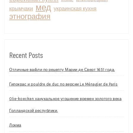
ипокрас
мед
крымчаки
украинская кухня
этнография
Recent Posts
Отличные вафли по рецепту Марии де Сверт 1651 года.
Гипокрас и pouldre de duc по версии Le Ménagier de Paris
Olie-koecken ханукальное угощение времен золотого века
Голландской республики.
Локма