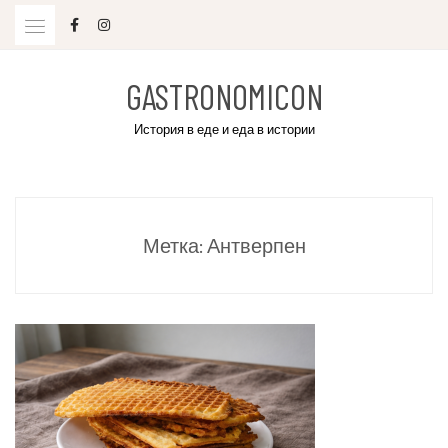
Skip
to
content
GASTRONOMICON
История в еде и еда в истории
Метка:
Антверпен