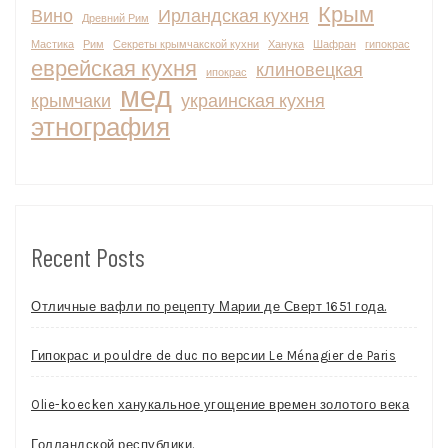
Крым
Вино
Ирландская кухня
Древний Рим
Мастика
Рим
Секреты крымчакской кухни
Ханука
Шафран
гипокрас
еврейская кухня
клиновецкая
ипокрас
мед
крымчаки
украинская кухня
этнография
Recent Posts
Отличные вафли по рецепту Марии де Сверт 1651 года.
Гипокрас и pouldre de duc по версии Le Ménagier de Paris
Olie-koecken ханукальное угощение времен золотого века
Голландской республики.