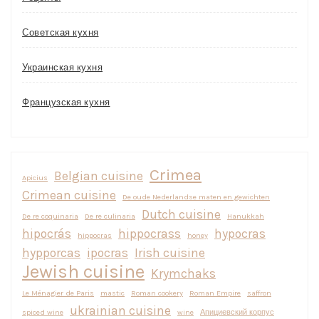
Советская кухня
Украинская кухня
Французская кухня
Crimea
Belgian cuisine
Apicius
Crimean cuisine
De oude Nederlandse maten en gewichten
Dutch cuisine
De re coquinaria
De re culinaria
Hanukkah
hipocrás
hippocrass
hypocras
hippocras
honey
hypporcas
ipocras
Irish cuisine
Jewish cuisine
Krymchaks
Le Ménagier de Paris
mastic
Roman cookery
Roman Empire
saffron
ukrainian cuisine
spiced wine
wine
Апициевский корпус